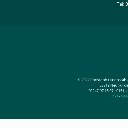
Tel: 
© 2022 Christoph Hasenstab ∙
53819 Neunkirche
02247-97 15 97 ∙ 0151-
Links
∙
Dat